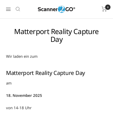
Direkt
Scanner2GO
0
zum
Navigation
Online
Inhalt
Shop
Matterport Reality Capture
Day
Wir laden ein zum
Matterport Reality Capture Day
am
18. November 2025
von 14-18 Uhr