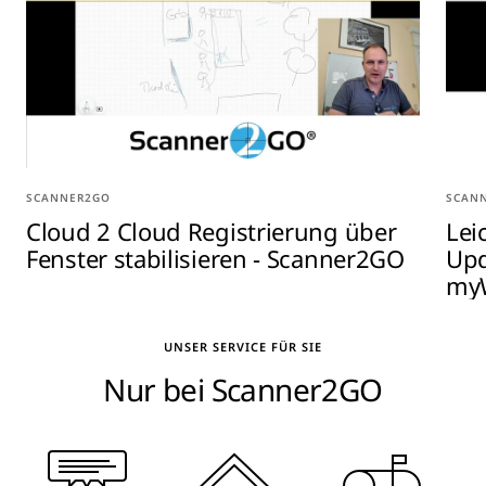
SCANNER2GO
SCAN
Cloud 2 Cloud Registrierung über
Lei
Fenster stabilisieren - Scanner2GO
Upd
myW
UNSER SERVICE FÜR SIE
Nur bei Scanner2GO