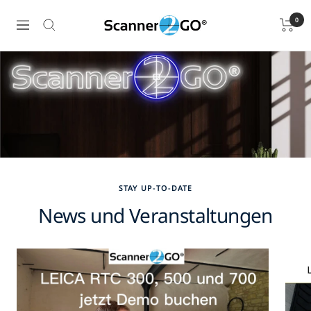
Direkt
Scanner2GO
0
zum
Navigation
Online
Inhalt
Shop
STAY UP-TO-DATE
News und Veranstaltungen